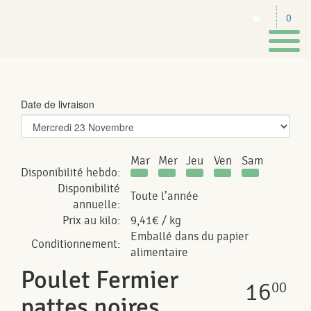
0
Toggl
naviga
Date de livraison
Mar
Mer
Jeu
Ven
Sam
Disponibilité hebdo:
Disponibilité
Toute l’année
annuelle:
Prix au kilo:
9,41€ / kg
Emballé dans du papier
Conditionnement:
alimentaire
Poulet Fermier
16
00
pattes noires