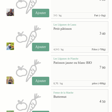
Ajouter
3 € / kg
Part (~1kg)
Les Légumes de Laura
Petit pâtisson
3
40
Ajouter
4,9 € / kg
Pièce (~700g)
Les Légumes de Planche
Patisson jaune ou blanc BIO
7
90
Ajouter
8,7€ / kg
pièce (~900g)
Ferme de la Marche
Butternut
4
50