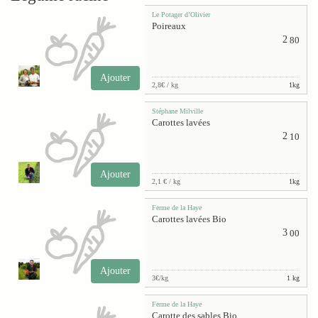
Le Potager d’Olivier
Poireaux
2
80
Ajouter
2,8€ / kg
1kg
Stéphane Milville
Carottes lavées
2
10
Ajouter
2,1 € / kg
1kg
Ferme de la Haye
Carottes lavées Bio
3
00
Ajouter
3€/kg
1 kg
Ferme de la Haye
Carotte des sables Bio