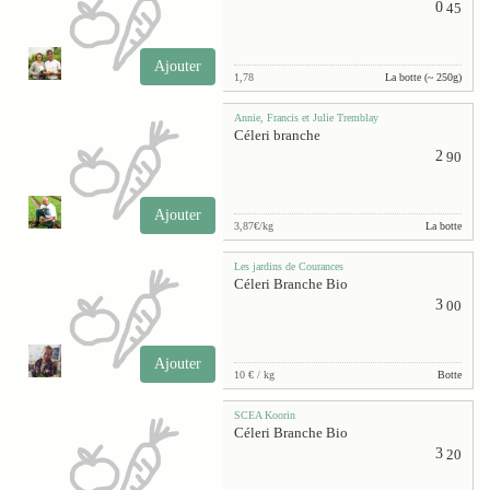
0
45
Ajouter
1,78
La botte (~ 250g)
Annie, Francis et Julie Tremblay
Céleri branche
2
90
Ajouter
3,87€/kg
La botte
Les jardins de Courances
Céleri Branche Bio
3
00
Ajouter
10 € / kg
Botte
SCEA Koorin
Céleri Branche Bio
3
20