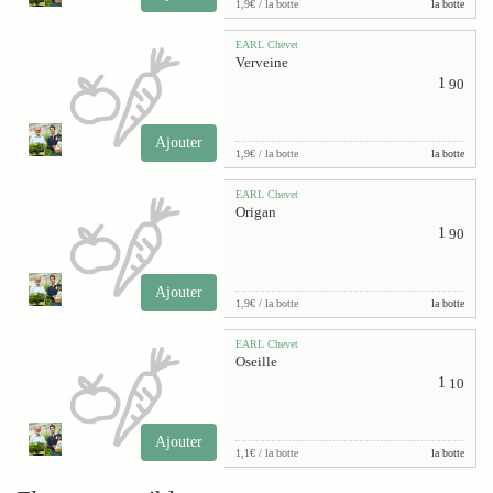
1,9€ / la botte
la botte
EARL Chevet
Verveine
1
90
Ajouter
1,9€ / la botte
la botte
EARL Chevet
Origan
1
90
Ajouter
1,9€ / la botte
la botte
EARL Chevet
Oseille
1
10
Ajouter
1,1€ / la botte
la botte