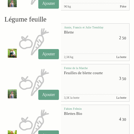
Ajouter
9€/kg
Pièce
Légume feuille
Annie, Francis et Julie Tremblay
Blette
2
50
Ajouter
2,5€/kg
La botte
Ferme de la Marche
Feuilles de blette courte
3
50
Ajouter
3,5€ la botte
La botte
Fabien Frémin
Blettes Bio
4
30