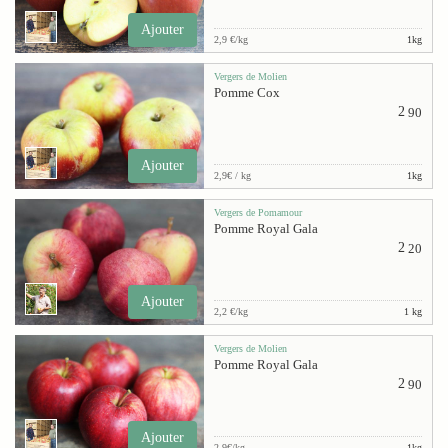
Ajouter
2,9 €/kg
1kg
Vergers de Molien
Pomme Cox
2
90
Ajouter
2,9€ / kg
1kg
Vergers de Pomamour
Pomme Royal Gala
2
20
Ajouter
2,2 €/kg
1 kg
Vergers de Molien
Pomme Royal Gala
2
90
Ajouter
2,9€/kg
1kg