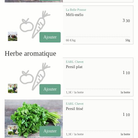
La Belle Pousse
Méli-mélo
3
30
Ajouter
66 €/kg
50g
Herbe aromatique
EARL Chevet
Persil plat
1
10
Ajouter
1,1€ / la botte
la botte
EARL Chevet
Persil frisé
1
10
Ajouter
1,1€ / la botte
la botte