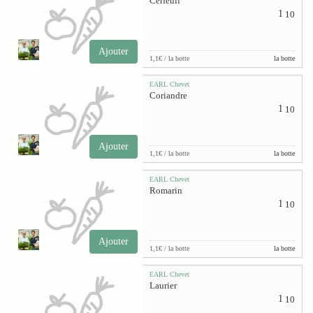
Cerfeuil
1
10
Ajouter
1,1€ / la botte
la botte
EARL Chevet
Coriandre
1
10
Ajouter
1,1€ / la botte
la botte
EARL Chevet
Romarin
1
10
Ajouter
1,1€ / la botte
la botte
EARL Chevet
Laurier
1
10