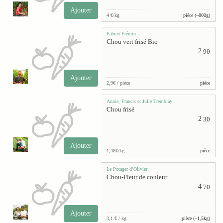
Ajouter
4 €/kg
pièce (~800g)
Fabien Frémin
Chou vert frisé Bio
2
90
Ajouter
2,9€ / pièce
pièce
Annie, Francis et Julie Tremblay
Chou frisé
2
30
Ajouter
1,48€/kg
pièce
Le Potager d’Olivier
Chou-Fleur de couleur
4
70
Ajouter
3,1 € / kg
pièce (~1,5kg)