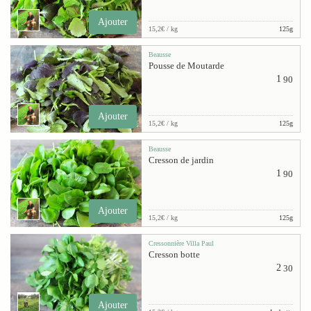
Ajouter
15,2€ / kg
125g
Beausse
Pousse de Moutarde
1
90
Ajouter
15,2€ / kg
125g
Beausse
Cresson de jardin
1
90
Ajouter
15,2€ / kg
125g
Cressonnière Villa Paul
Cresson botte
2
30
Ajouter