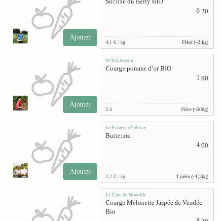
Sucrine du Berry BIO
8
20
Ajouter
4,1 € / kg
Pièce (~2 kg)
SCEA Koorin
Courge pomme d’or BIO
1
90
Ajouter
3.8
Pièce (~500g)
Le Potager d’Olivier
Butternut
4
00
Ajouter
2,2 € / kg
1 pièce (~1,2kg)
Le Clos de Nonville
Courge Melonette Jaspée de Vendée
Bio
8