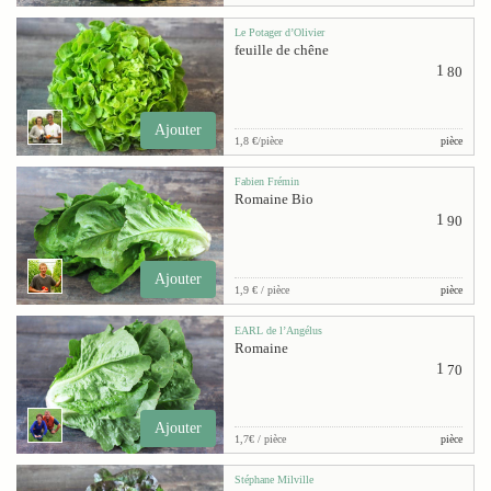
Le Potager d’Olivier
feuille de chêne
1
80
Ajouter
1,8 €/pièce
pièce
Fabien Frémin
Romaine Bio
1
90
Ajouter
1,9 € / pièce
pièce
EARL de l’Angélus
Romaine
1
70
Ajouter
1,7€ / pièce
pièce
Stéphane Milville