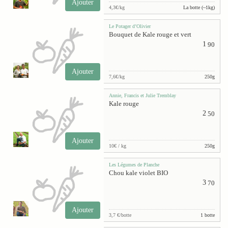
Ajouter
4,3€/kg
La botte (~1kg)
Le Potager d’Olivier
Bouquet de Kale rouge et vert
1
90
Ajouter
7,6€/kg
250g
Annie, Francis et Julie Tremblay
Kale rouge
2
50
Ajouter
10€ / kg
250g
Les Légumes de Planche
Chou kale violet BIO
3
70
Ajouter
3,7 €/botte
1 botte