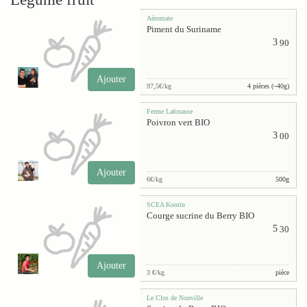
Aéromate
Piment du Suriname
3
90
Ajouter
97,5€/kg
4 pièces (~40g)
Ferme Lafouasse
Poivron vert BIO
3
00
Ajouter
6€/kg
500g
SCEA Koorin
Courge sucrine du Berry BIO
5
30
Ajouter
3 €/kg
pièce
Le Clos de Nonville