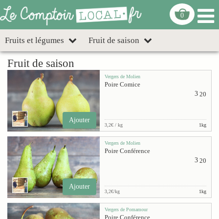
0
Fruits et légumes
Fruit de saison
Fruit de saison
Vergers de Molien
Poire Comice
3
20
Ajouter
3,2€ / kg
1kg
Vergers de Molien
Poire Conférence
3
20
Ajouter
3,2€/kg
1kg
Vergers de Pomamour
Poire Conférence