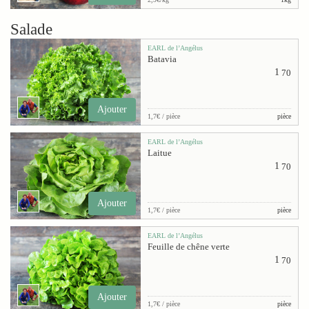
Salade
EARL de l’Angélus
Batavia
1
70
Ajouter
1,7€ / pièce
pièce
EARL de l’Angélus
Laitue
1
70
Ajouter
1,7€ / pièce
pièce
EARL de l’Angélus
Feuille de chêne verte
1
70
Ajouter
1,7€ / pièce
pièce