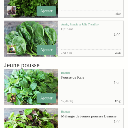
Ajouter
Pièce
Annie, Francis et Julie Tremblay
Epinard
1
90
Ajouter
7,6€ / kg
250g
Jeune pousse
Beausse
Pousse de Kale
1
90
Ajouter
15,2€ / kg
125g
Beausse
Mélange de jeunes pousses Beausse
1
90