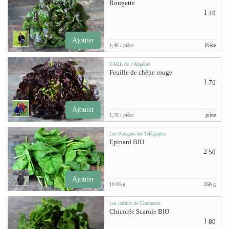
Rougette
1
40
Ajouter
1,4€ / pièce
Pièce
EARL de l’Angélus
Feuille de chêne rouge
1
70
Ajouter
1,7€ / pièce
pièce
Les Potagers du Télégraphe
Epinard BIO
2
50
Ajouter
10 €/kg
250 g
Les jardins de Courances
Chicorée Scarole BIO
1
80