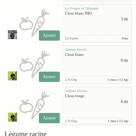
Les Potagers du Télégraphe
Chou blanc BIO
3
90
Ajouter
3,9 €/pièce
Pièce
Stéphane Milville
Chou blanc
6
90
Ajouter
2,76 €/kg
1 chou (~2,5 kg)
Stéphane Milville
Chou rouge
6
90
Ajouter
2,76 €/kg
1 chou (~2,5 kg)
Légume racine