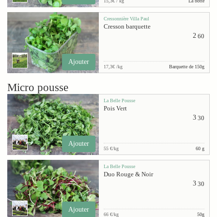
15,3€ / kg
La botte
Cressonnière Villa Paul
Cresson barquette
2
60
Ajouter
17,3€ /kg
Barquette de 150g
Micro pousse
La Belle Pousse
Pois Vert
3
30
Ajouter
55 €/kg
60 g
La Belle Pousse
Duo Rouge & Noir
3
30
Ajouter
66 €/kg
50g