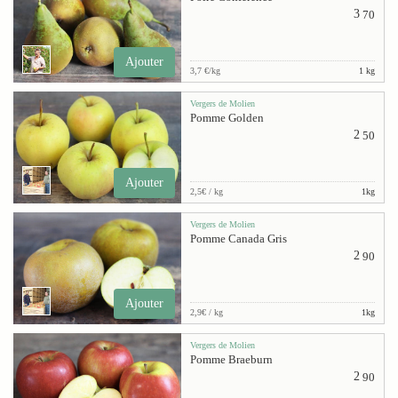
3
70
Ajouter
3,7 €/kg
1 kg
Vergers de Molien
Pomme Golden
2
50
Ajouter
2,5€ / kg
1kg
Vergers de Molien
Pomme Canada Gris
2
90
Ajouter
2,9€ / kg
1kg
Vergers de Molien
Pomme Braeburn
2
90