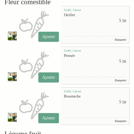
Fleur comestible
EARL Chevet
Oeillet
5
50
Ajouter
Barquette
EARL Chevet
Pensée
5
50
Ajouter
Barquette
EARL Chevet
Bourrache
5
50
Ajouter
Barquette
Légume fruit