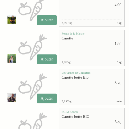
2
90
Ajouter
2,9€ / kg
1kg
Ferme de la Marche
Carotte
1
80
Ajouter
1,8€/kg
1kg
Les jardins de Courances
Carotte botte Bio
3
70
Ajouter
3,7 €/kg
botte
SCEA Koorin
Carotte botte BIO
3
40