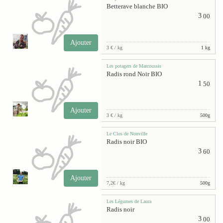
Betterave blanche BIO
3
00
Ajouter
3 € / kg
1 kg
Les potagers de Marcoussis
Radis rond Noir BIO
1
50
Ajouter
3 € / kg
500g
Le Clos de Nonville
Radis noir BIO
3
60
Ajouter
7,2€ / kg
500g
Les Légumes de Laura
Radis noir
3
00