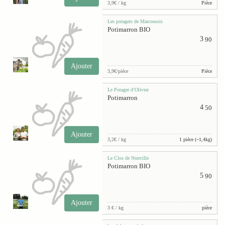
3,9€ / kg
Pièce
Les potagers de Marcoussis
Potimarron BIO
3
90
Ajouter
3,9€/pièce
Pièce
Le Potager d’Olivier
Potimarron
4
50
Ajouter
3,2€ / kg
1 pièce (~1,4kg)
Le Clos de Nonville
Potimarron BIO
5
90
Ajouter
3 € / kg
pièce