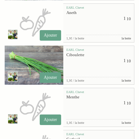
EARL Chevet
Aneth
1
10
Ajouter
1,1€ / la botte
la botte
EARL Chevet
Ciboulette
1
10
Ajouter
1,1€ / la botte
la botte
EARL Chevet
Menthe
1
10
Ajouter
1,1€ / la botte
la botte
EARL Chevet