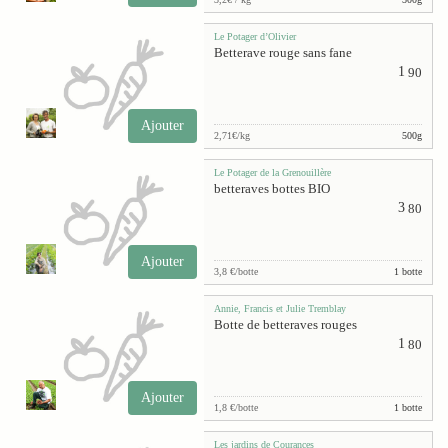
Le Potager d’Olivier
Betterave rouge sans fane
1
90
Ajouter
2,71€/kg
500g
Le Potager de la Grenouillère
betteraves bottes BIO
3
80
Ajouter
3,8 €/botte
1 botte
Annie, Francis et Julie Tremblay
Botte de betteraves rouges
1
80
Ajouter
1,8 €/botte
1 botte
Les jardins de Courances