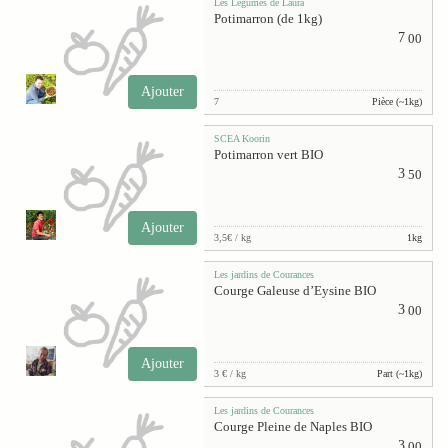
Les Légumes de Laura
Potimarron (de 1kg)
7
00
Ajouter
7
Pièce (~1kg)
SCEA Koorin
Potimarron vert BIO
3
50
Ajouter
3,5€ / kg
1kg
Les jardins de Courances
Courge Galeuse d’Eysine BIO
3
00
Ajouter
3 € / kg
Part (~1kg)
Les jardins de Courances
Courge Pleine de Naples BIO
3
00