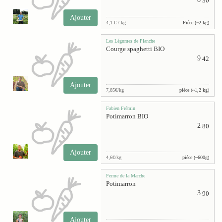
30
Ajouter
4,1 € / kg
Pièce (~2 kg)
Les Légumes de Planche
Courge spaghetti BIO
9
42
Ajouter
7,85€/kg
pièce (~1,2 kg)
Fabien Frémin
Potimarron BIO
2
80
Ajouter
4,6€/kg
pièce (~600g)
Ferme de la Marche
Potimarron
3
90
Ajouter