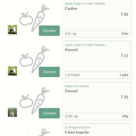
Annie, Francis et Julie Tremblay
Cardon
1
90
Ajouter
3,2€ / kg
Pièce
Annie, Francis et Julie Tremblay
Fenouil
1
15
Ajouter
1,15 €/pièce
1 pièce
Ferme de la Marche
Fenouil
1
30
Ajouter
3,25€ / kg
500g
Le Potager d’Olivier
Céleri branche