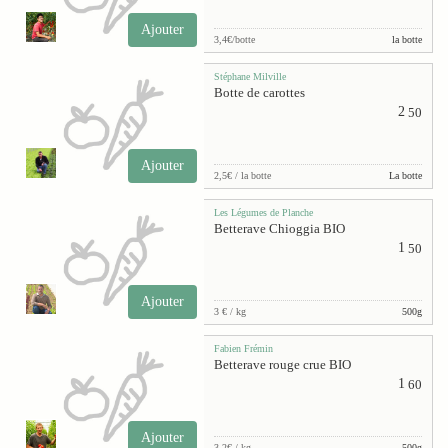
Ajouter
3,4€/botte
la botte
Stéphane Milville
Botte de carottes
2
50
Ajouter
2,5€ / la botte
La botte
Les Légumes de Planche
Betterave Chioggia BIO
1
50
Ajouter
3 € / kg
500g
Fabien Frémin
Betterave rouge crue BIO
1
60
Ajouter
3,2€ / kg
500g