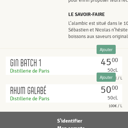
pour enfin proposer leurs rec
LE SAVOIR-FAIRE
L’alambic est situé dans le 1
Sébastien et Nicolas n’hésite
boissons aux saveurs original
Ajouter
45
00
GIN BATCH 1
50cL
Distillerie de Paris
Ajouter
90€ / L
50
00
RHUM GALABÉ
50cL
Distillerie de Paris
100€ / L
S'identifier