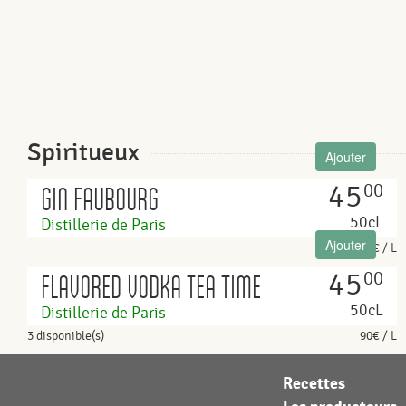
Spiritueux
Ajouter
45
00
GIN FAUBOURG
50cL
Distillerie de Paris
Ajouter
90€ / L
45
00
FLAVORED VODKA TEA TIME
50cL
Distillerie de Paris
3 disponible(s)
90€ / L
Recettes