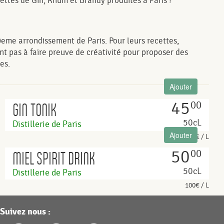
ettes de Gin, Rhum et Brandy produites à Paris !
0eme arrondissement de Paris. Pour leurs recettes,
nt pas à faire preuve de créativité pour proposer des
es.
Ajouter
45
00
GIN TONIK
50cL
Distillerie de Paris
Ajouter
90€ / L
50
00
MIEL SPIRIT DRINK
50cL
Distillerie de Paris
100€ / L
Suivez nous :