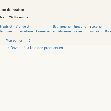
Jour de livraison :
Mardi 29 Novembre
Fruits et
Viande et
Boulangerie
Epicerie
Epicerie
légumes
charcuterie
Crémerie
et pâtisserie
salée
sucrée
Boi
Mon panier
0
< Revenir à la liste des producteurs