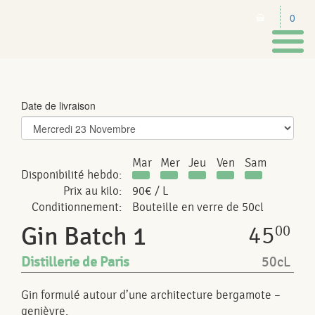
0
Toggl
naviga
Date de livraison
Mar
Mer
Jeu
Ven
Sam
Disponibilité hebdo:
Prix au kilo:
90€ / L
Conditionnement:
Bouteille en verre de 50cl
45
Gin Batch 1
00
Distillerie de Paris
50cL
Gin formulé autour d’une architecture bergamote –
genièvre.